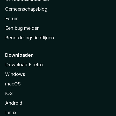
i
’
n
Gemeenschapsblog
s
g
s
Forum
e
n
t
Een bug melden
a
Beoordelingsrichtlijnen
r
t
p
Downloaden
a
Download Firefox
g
Windows
i
n
macOS
a
iOS
Android
Linux