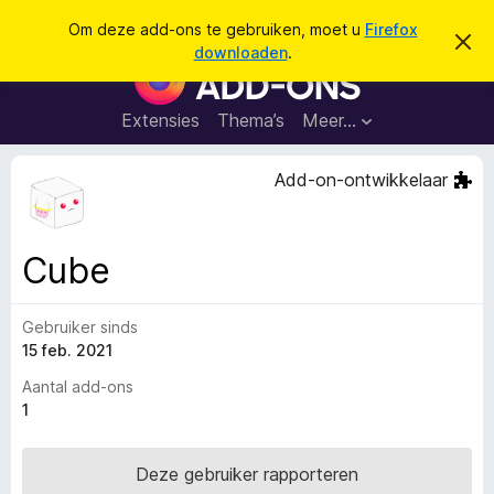
Z
Aanmelden
Om deze add-ons te gebruiken, moet u
Firefox
D
o
downloaden
.
i
A
e
t
d
b
k
e
d
Extensies
Thema’s
Meer…
e
r
-
i
n
c
o
Add-on-ontwikkelaar
h
n
t
v
s
e
v
r
Cube
b
o
e
o
r
g
Gebruiker sinds
r
e
15 feb. 2021
F
n
i
Aantal add-ons
r
1
e
f
Deze gebruiker rapporteren
o