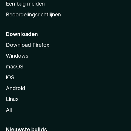
t
Een bug melden
a
Beoordelingsrichtlijnen
r
t
p
Downloaden
a
Download Firefox
g
Windows
i
n
macOS
a
iOS
Android
Linux
All
Nieuwste builds