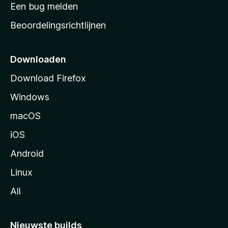
t
Een bug melden
a
Beoordelingsrichtlijnen
r
t
p
Downloaden
a
Download Firefox
g
Windows
i
n
macOS
a
iOS
Android
Linux
All
Nieuwste builds