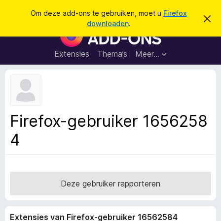
Z
Aanmelden
Om deze add-ons te gebruiken, moet u
Firefox
D
o
downloaden
.
i
A
e
t
d
b
k
e
d
Extensies
Thema’s
Meer…
e
r
-
i
n
c
o
h
n
t
v
s
e
v
r
Firefox-gebruiker 1656258
b
o
e
4
o
r
g
r
e
F
n
i
r
Deze gebruiker rapporteren
e
f
Extensies van Firefox-gebruiker 16562584
o