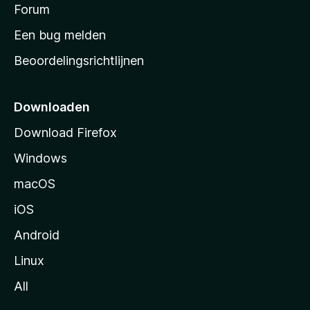
s
Forum
e
n
t
Een bug melden
a
Beoordelingsrichtlijnen
r
t
p
Downloaden
a
Download Firefox
g
Windows
i
n
macOS
a
iOS
Android
Linux
All