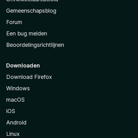
i
’
n
Gemeenschapsblog
s
g
s
Forum
e
n
t
Een bug melden
a
Beoordelingsrichtlijnen
r
t
p
Downloaden
a
Download Firefox
g
Windows
i
n
macOS
a
iOS
Android
Linux