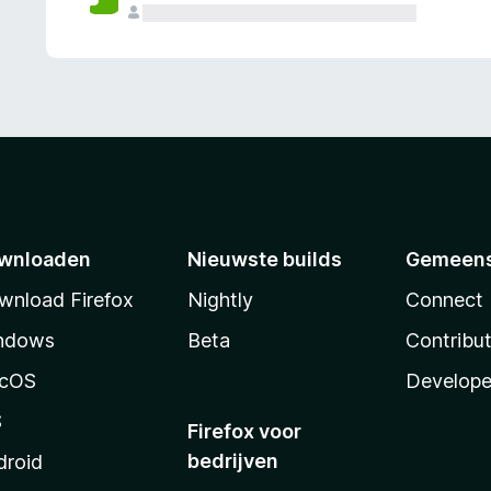
wnloaden
Nieuwste builds
Gemeen
wnload Firefox
Nightly
Connect
ndows
Beta
Contribu
cOS
Develope
S
Firefox voor
bedrijven
droid