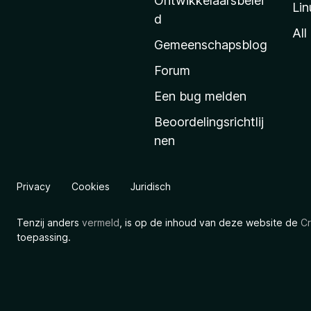
Ontwikkelaarsbelei
Lin
a
d
’
All
Gemeenschapsblog
s
s
Forum
t
Een bug melden
a
Beoordelingsrichtlij
r
nen
t
p
a
Privacy
Cookies
Juridisch
g
i
Tenzij anders
vermeld
, is op de inhoud van deze website de
Cr
n
toepassing.
a