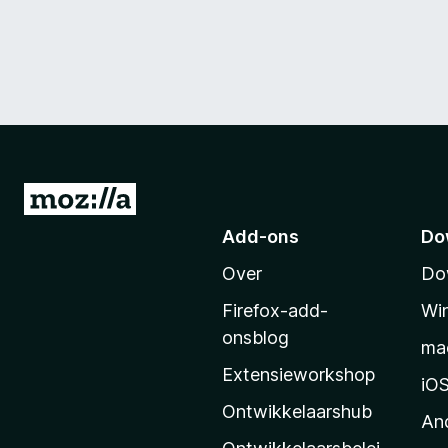
N
a
Add-ons
Do
a
Over
Do
r
M
Firefox-add-
Wi
o
onsblog
ma
z
Extensieworkshop
i
iO
l
Ontwikkelaarshub
An
l