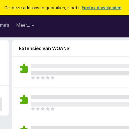
Om deze add-ons te gebruiken, moet u
Firefox downloaden
.
ma’s
Meer…
Extensies van WOANS
E
r
z
i
j
n
E
n
r
o
z
g
i