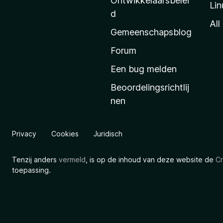
Ontwikkelaarsbelei
Lin
a
d
’
All
Gemeenschapsblog
s
s
Forum
t
Een bug melden
a
Beoordelingsrichtlij
r
nen
t
p
a
Privacy
Cookies
Juridisch
g
i
Tenzij anders
vermeld
, is op de inhoud van deze website de
Cr
n
toepassing.
a