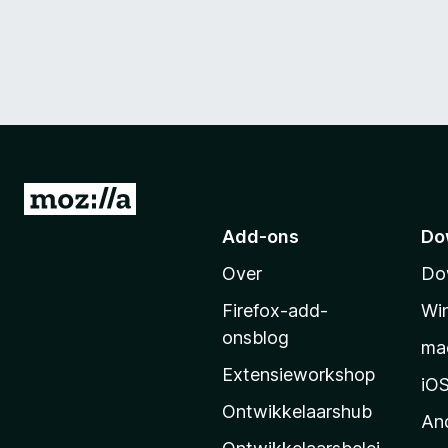
N
a
Add-ons
Do
a
Over
Do
r
M
Firefox-add-
Wi
o
onsblog
ma
z
Extensieworkshop
i
iO
l
Ontwikkelaarshub
An
l