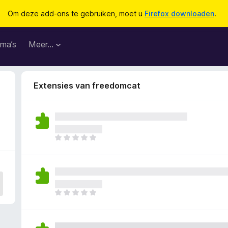
Om deze add-ons te gebruiken, moet u
Firefox downloaden
.
ma’s
Meer…
Extensies van freedomcat
E
r
z
i
j
n
E
n
r
o
z
g
i