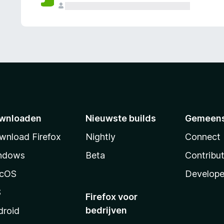
wnloaden
Nieuwste builds
Gemeen
wnload Firefox
Nightly
Connect
ndows
Beta
Contribu
cOS
Develope
S
Firefox voor
bedrijven
droid