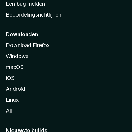
t
Een bug melden
a
Beoordelingsrichtlijnen
r
t
p
Downloaden
a
Download Firefox
g
Windows
i
n
macOS
a
iOS
Android
Linux
All
Nieuwste builds