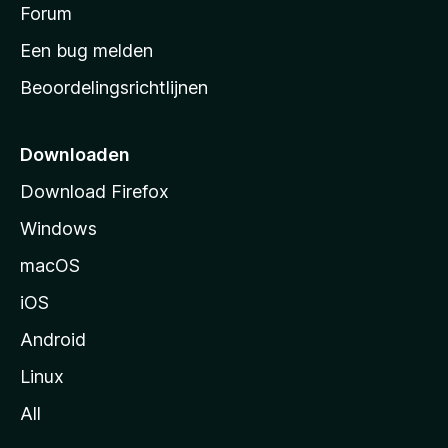
s
Forum
e
n
t
Een bug melden
a
Beoordelingsrichtlijnen
r
t
p
Downloaden
a
Download Firefox
g
Windows
i
n
macOS
a
iOS
Android
Linux
All