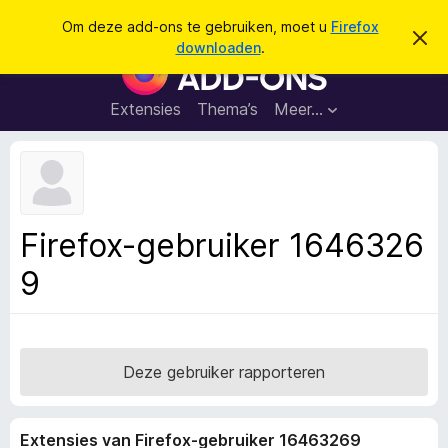
Z
Aanmelden
Om deze add-ons te gebruiken, moet u
Firefox
D
o
downloaden
.
i
A
e
t
d
b
k
e
d
Extensies
Thema’s
Meer…
e
r
-
i
n
c
o
h
n
t
v
s
e
v
r
Firefox-gebruiker 1646326
b
o
e
9
o
r
g
r
e
F
n
i
r
Deze gebruiker rapporteren
e
f
Extensies van Firefox-gebruiker 16463269
o