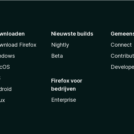
wnloaden
Nieuwste builds
Gemeen
wnload Firefox
Nightly
Connect
ndows
Beta
Contribu
cOS
Develope
S
Firefox voor
bedrijven
droid
Enterprise
ux