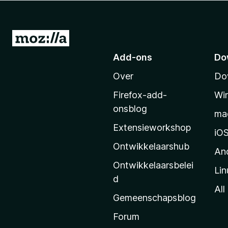
x
B
r
N
o
a
Add-ons
Do
w
a
s
Over
Do
r
e
M
r
Firefox-add-
Wi
o
onsblog
ma
z
Extensieworkshop
i
iO
l
Ontwikkelaarshub
An
l
Ontwikkelaarsbelei
Lin
a
d
’
All
Gemeenschapsblog
s
s
Forum