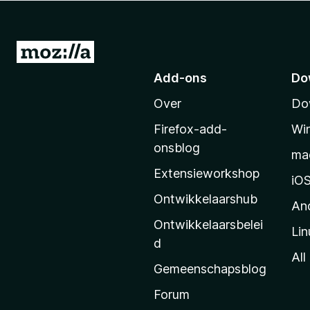
x
B
r
N
o
a
Add-ons
Do
w
a
s
Over
Do
r
e
M
r
Firefox-add-
Wi
o
onsblog
ma
z
Extensieworkshop
i
iO
l
Ontwikkelaarshub
An
l
Ontwikkelaarsbelei
Lin
a
d
’
All
Gemeenschapsblog
s
s
Forum