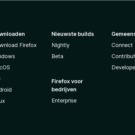
wnloaden
Nieuwste builds
Gemeen
wnload Firefox
Nightly
Connect
ndows
Beta
Contribu
cOS
Develope
S
Firefox voor
bedrijven
droid
Enterprise
ux