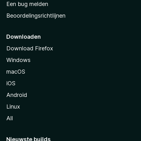
t
Een bug melden
a
Beoordelingsrichtlijnen
r
t
p
Downloaden
a
Download Firefox
g
Windows
i
n
macOS
a
iOS
Android
Linux
All
Nieuwste builds