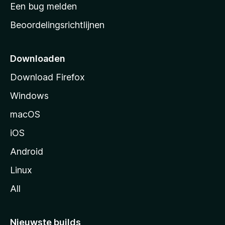
t
Een bug melden
a
Beoordelingsrichtlijnen
r
t
p
Downloaden
a
Download Firefox
g
Windows
i
n
macOS
a
iOS
Android
Linux
All
Nieuwste builds