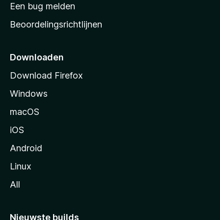
t
Een bug melden
a
Beoordelingsrichtlijnen
r
t
p
Downloaden
a
Download Firefox
g
Windows
i
n
macOS
a
iOS
Android
Linux
All
Nieuwste builds