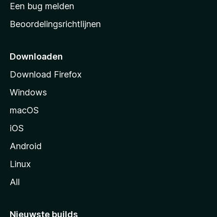
t
Een bug melden
a
Beoordelingsrichtlijnen
r
t
p
Downloaden
a
Download Firefox
g
Windows
i
n
macOS
a
iOS
Android
Linux
All
Nieuwste builds