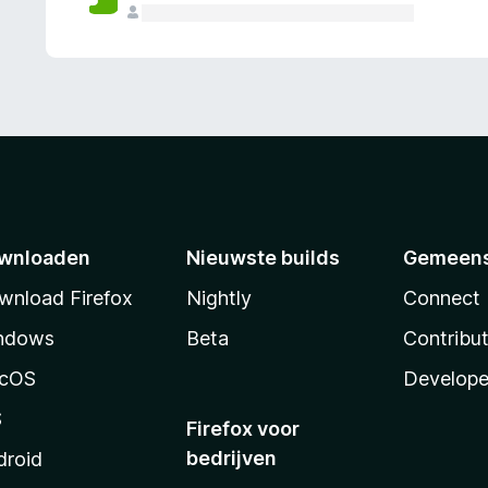
wnloaden
Nieuwste builds
Gemeen
wnload Firefox
Nightly
Connect
ndows
Beta
Contribu
cOS
Develope
S
Firefox voor
bedrijven
droid