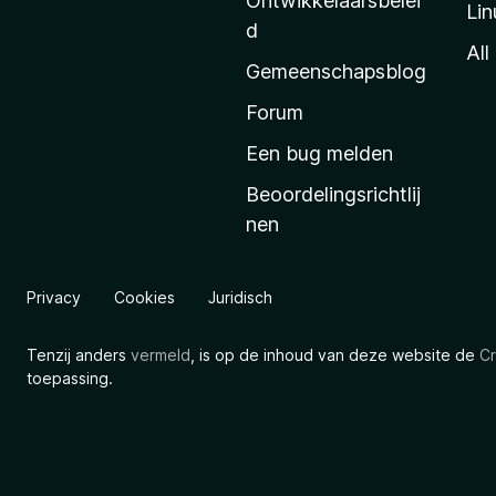
Ontwikkelaarsbelei
Lin
a
d
’
All
Gemeenschapsblog
s
s
Forum
t
Een bug melden
a
Beoordelingsrichtlij
r
nen
t
p
a
Privacy
Cookies
Juridisch
g
i
Tenzij anders
vermeld
, is op de inhoud van deze website de
Cr
n
toepassing.
a