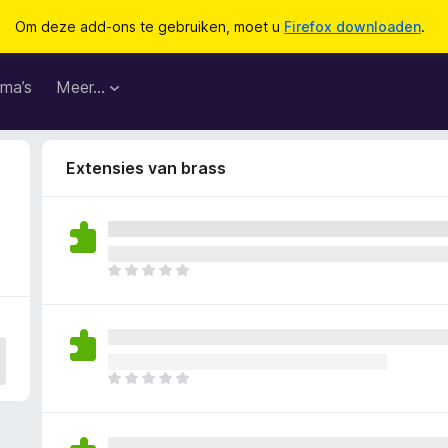
Om deze add-ons te gebruiken, moet u
Firefox downloaden
.
ma’s
Meer…
Extensies van brass
E
r
z
i
j
n
E
n
r
o
z
g
i