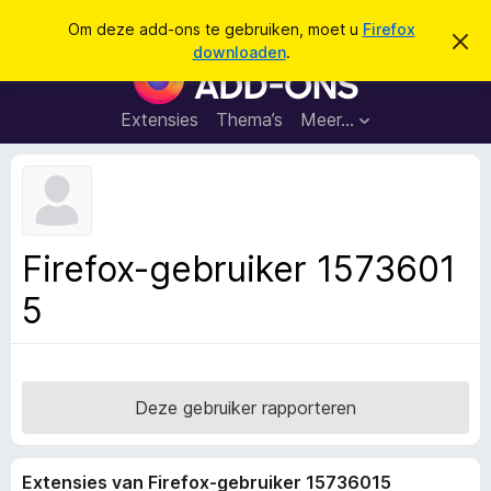
Z
Aanmelden
Om deze add-ons te gebruiken, moet u
Firefox
D
o
downloaden
.
i
A
e
t
d
b
k
e
d
Extensies
Thema’s
Meer…
e
r
-
i
n
c
o
h
n
t
v
s
e
v
r
Firefox-gebruiker 1573601
b
o
e
5
o
r
g
r
e
F
n
i
r
Deze gebruiker rapporteren
e
f
Extensies van Firefox-gebruiker 15736015
o