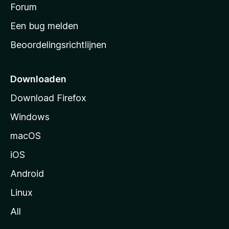
s
Forum
e
n
t
Een bug melden
a
Beoordelingsrichtlijnen
r
t
p
Downloaden
a
Download Firefox
g
Windows
i
n
macOS
a
iOS
Android
Linux
All