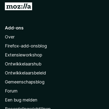
x
N
B
a
r
a
o
r
Add-ons
w
M
s
Over
o
e
z
r
Firefox-add-onsblog
i
Extensieworkshop
l
Ontwikkelaarshub
l
a
Ontwikkelaarsbeleid
’
Gemeenschapsblog
s
s
Forum
t
Een bug melden
a
Beoordelingsrichtlijnen