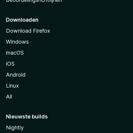
r
t
p
Downloaden
a
Download Firefox
g
Windows
i
n
macOS
a
iOS
Android
Linux
All
Nieuwste builds
Nightly