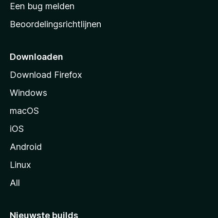
t
Een bug melden
a
Beoordelingsrichtlijnen
r
t
p
Downloaden
a
Download Firefox
g
Windows
i
n
macOS
a
iOS
Android
Linux
All
Nieuwste builds