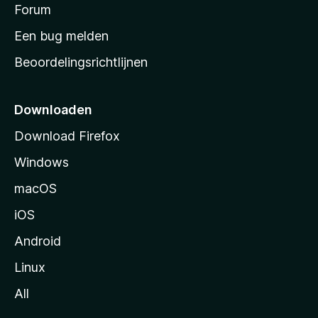
s
Forum
e
n
t
Een bug melden
a
Beoordelingsrichtlijnen
r
t
p
Downloaden
a
Download Firefox
g
Windows
i
n
macOS
a
iOS
Android
Linux
All