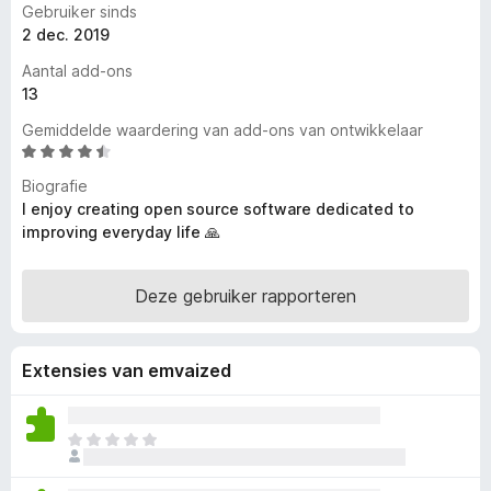
Gebruiker sinds
x
2 dec. 2019
B
Aantal add-ons
r
13
o
w
Gemiddelde waardering van add-ons van ontwikkelaar
s
W
a
e
Biografie
a
r
I enjoy creating open source software dedicated to
r
improving everyday life 🙏
d
e
r
Deze gebruiker rapporteren
i
n
g
Extensies van emvaized
:
4
,
E
6
r
v
z