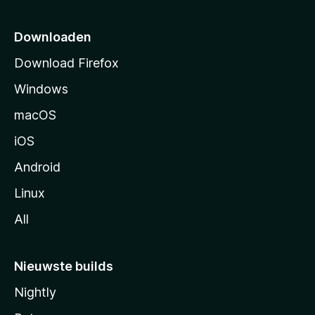
t
p
Downloaden
a
Download Firefox
g
Windows
i
n
macOS
a
iOS
Android
Linux
All
Nieuwste builds
Nightly