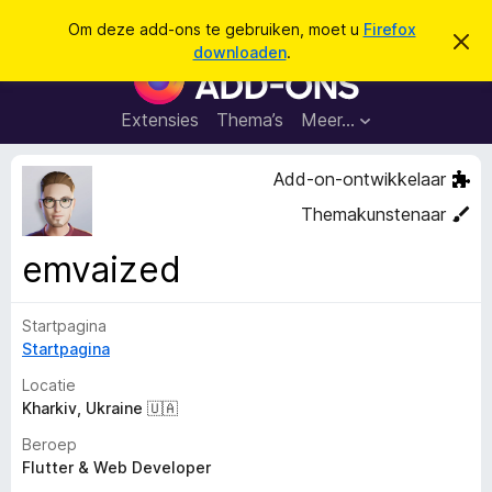
Z
Aanmelden
Om deze add-ons te gebruiken, moet u
Firefox
D
o
downloaden
.
i
A
e
t
d
b
k
e
d
Extensies
Thema’s
Meer…
e
r
-
i
n
c
o
Add-on-ontwikkelaar
h
n
t
Themakunstenaar
v
s
e
v
r
emvaized
b
o
e
o
r
g
Startpagina
r
e
Startpagina
F
n
i
Locatie
r
Kharkiv, Ukraine 🇺🇦
e
Beroep
f
Flutter & Web Developer
o