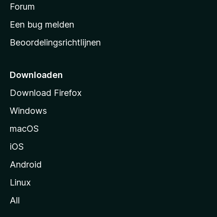
s
Forum
e
n
t
Een bug melden
a
Beoordelingsrichtlijnen
r
t
p
Downloaden
a
Download Firefox
g
Windows
i
n
macOS
a
iOS
Android
Linux
All