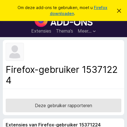
Z
Aanmelden
Om deze add-ons te gebruiken, moet u
Firefox
D
o
downloaden
.
i
A
e
t
d
b
k
e
d
Extensies
Thema’s
Meer…
e
r
-
i
n
c
o
h
n
t
v
s
e
v
r
Firefox-gebruiker 1537122
b
o
e
4
o
r
g
r
e
F
n
i
r
Deze gebruiker rapporteren
e
f
Extensies van Firefox-gebruiker 15371224
o