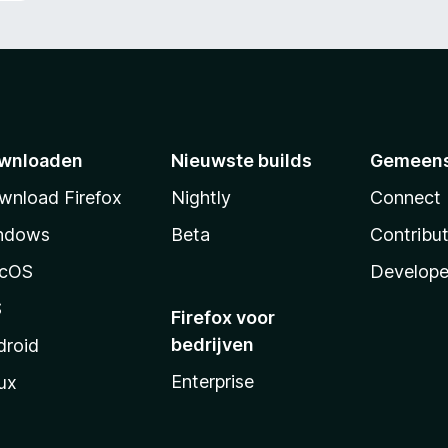
wnloaden
Nieuwste builds
Gemeen
wnload Firefox
Nightly
Connect
ndows
Beta
Contribu
cOS
Develope
S
Firefox voor
bedrijven
droid
Enterprise
ux