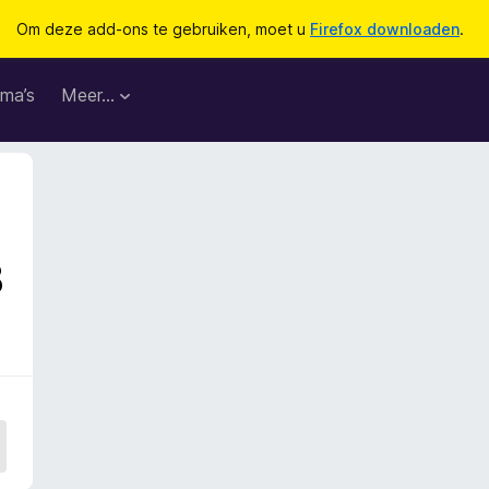
Om deze add-ons te gebruiken, moet u
Firefox downloaden
.
ma’s
Meer…
3