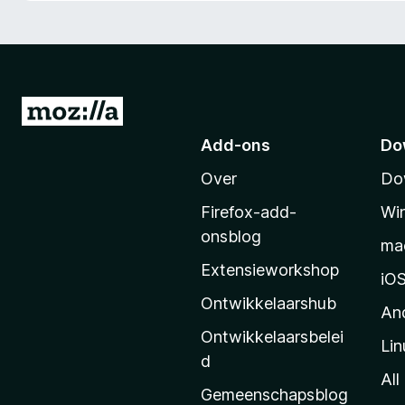
x
B
r
o
w
N
s
a
Add-ons
Do
e
a
r
Over
Do
r
M
Firefox-add-
Wi
o
onsblog
ma
z
Extensieworkshop
i
iO
l
Ontwikkelaarshub
An
l
Ontwikkelaarsbelei
Lin
a
d
’
All
Gemeenschapsblog
s