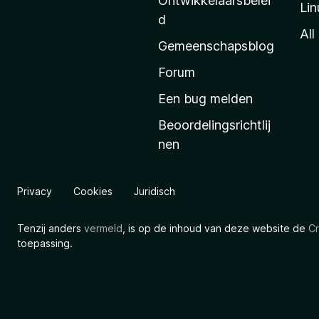
Ontwikkelaarsbelei
Lin
a
d
’
All
Gemeenschapsblog
s
s
Forum
t
Een bug melden
a
Beoordelingsrichtlij
r
nen
t
p
a
Privacy
Cookies
Juridisch
g
i
Tenzij anders
vermeld
, is op de inhoud van deze website de
Cr
n
toepassing.
a