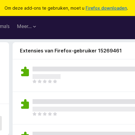
Om deze add-ons te gebruiken, moet u
Firefox downloaden
.
ma’s
Meer…
Extensies van Firefox-gebruiker 15269461
2
E
r
z
i
j
n
E
n
r
o
z
g
i