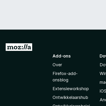
N
a
Add-ons
Do
a
Over
Do
r
M
Firefox-add-
Wi
o
onsblog
ma
z
Extensieworkshop
i
iO
l
Ontwikkelaarshub
An
l