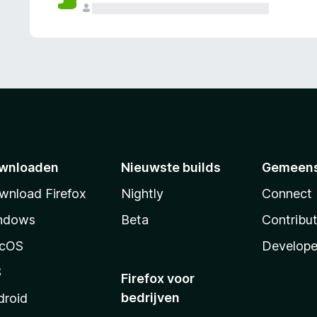
wnloaden
Nieuwste builds
Gemeen
wnload Firefox
Nightly
Connect
ndows
Beta
Contribu
cOS
Develope
S
Firefox voor
bedrijven
droid