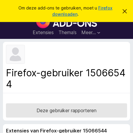
Z
Aanmelden
Om deze add-ons te gebruiken, moet u
Firefox
D
o
downloaden
.
i
A
e
t
d
b
k
e
d
Extensies
Thema’s
Meer…
e
r
-
i
n
c
o
h
n
t
v
s
e
v
r
Firefox-gebruiker 1506654
b
o
e
4
o
r
g
r
e
F
n
i
r
Deze gebruiker rapporteren
e
f
Extensies van Firefox-gebruiker 15066544
o