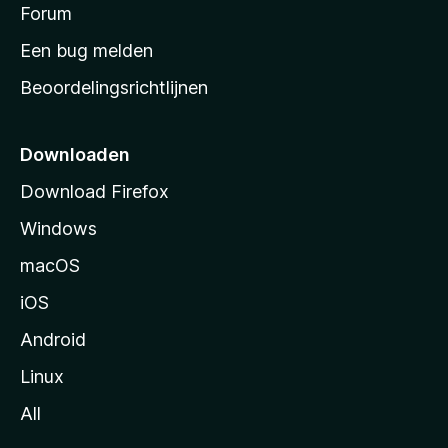
s
Forum
e
n
t
Een bug melden
a
Beoordelingsrichtlijnen
r
t
p
Downloaden
a
Download Firefox
g
Windows
i
n
macOS
a
iOS
Android
Linux
All