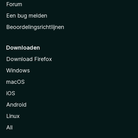
s
Forum
e
n
t
Een bug melden
a
Beoordelingsrichtlijnen
r
t
p
Downloaden
a
Download Firefox
g
Windows
i
n
macOS
a
iOS
Android
Linux
All