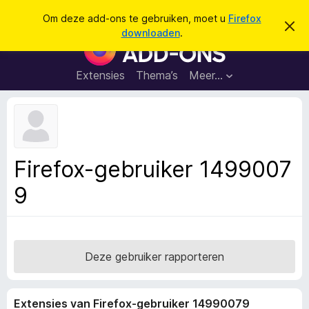
Z
Aanmelden
Om deze add-ons te gebruiken, moet u
Firefox
D
o
downloaden
.
i
A
e
t
d
b
k
e
d
Extensies
Thema’s
Meer…
e
r
-
i
n
c
o
h
n
t
v
s
e
v
r
Firefox-gebruiker 1499007
b
o
e
9
o
r
g
r
e
F
n
i
r
Deze gebruiker rapporteren
e
f
Extensies van Firefox-gebruiker 14990079
o