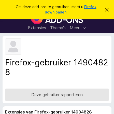
Z
Aanmelden
Om deze add-ons te gebruiken, moet u
Firefox
D
o
downloaden
.
i
A
e
t
d
b
k
e
d
Extensies
Thema’s
Meer…
e
r
-
i
n
c
o
h
n
t
v
s
e
v
r
Firefox-gebruiker 1490482
b
o
e
8
o
r
g
r
e
F
n
i
r
Deze gebruiker rapporteren
e
f
Extensies van Firefox-gebruiker 14904828
o