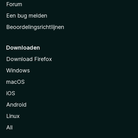
s
Forum
e
n
t
Een bug melden
a
Beoordelingsrichtlijnen
r
t
p
Downloaden
a
Download Firefox
g
Windows
i
n
macOS
a
iOS
Android
Linux
All