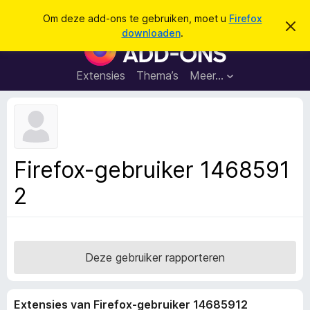
Z
Aanmelden
Om deze add-ons te gebruiken, moet u
Firefox
D
o
downloaden
.
i
A
e
t
d
b
k
e
d
Extensies
Thema’s
Meer…
e
r
-
i
n
c
o
h
n
t
v
s
e
v
r
Firefox-gebruiker 1468591
b
o
e
2
o
r
g
r
e
F
n
i
r
Deze gebruiker rapporteren
e
f
Extensies van Firefox-gebruiker 14685912
o