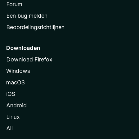
s
Forum
e
n
t
Een bug melden
a
Beoordelingsrichtlijnen
r
t
p
Downloaden
a
Download Firefox
g
Windows
i
n
macOS
a
iOS
Android
Linux
All