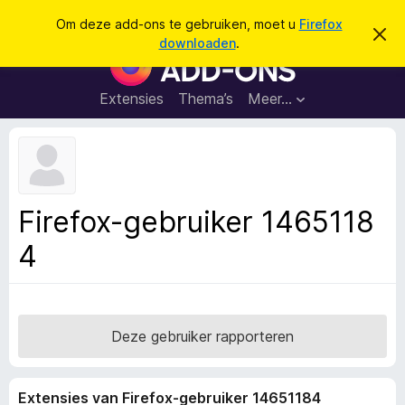
Z
Aanmelden
Om deze add-ons te gebruiken, moet u
Firefox
D
o
downloaden
.
i
A
e
t
d
b
k
e
d
Extensies
Thema’s
Meer…
e
r
-
i
n
c
o
h
n
t
v
s
e
v
r
Firefox-gebruiker 1465118
b
o
e
4
o
r
g
r
e
F
n
i
r
Deze gebruiker rapporteren
e
f
Extensies van Firefox-gebruiker 14651184
o