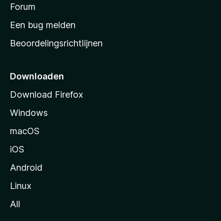
s
Forum
e
n
t
Een bug melden
a
Beoordelingsrichtlijnen
r
t
p
Downloaden
a
Download Firefox
g
Windows
i
n
macOS
a
iOS
Android
Linux
All