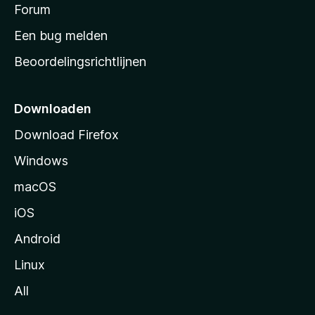
s
Forum
e
n
t
Een bug melden
a
Beoordelingsrichtlijnen
r
t
p
Downloaden
a
Download Firefox
g
Windows
i
n
macOS
a
iOS
Android
Linux
All