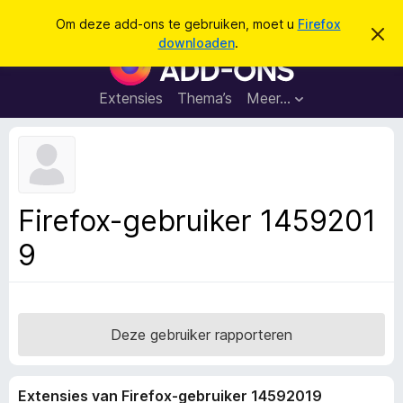
Z
Aanmelden
Om deze add-ons te gebruiken, moet u
Firefox
D
o
downloaden
.
i
A
e
t
d
b
k
e
d
Extensies
Thema’s
Meer…
e
r
-
i
n
c
o
h
n
t
v
s
e
v
r
Firefox-gebruiker 1459201
b
o
e
9
o
r
g
r
e
F
n
i
r
Deze gebruiker rapporteren
e
f
Extensies van Firefox-gebruiker 14592019
o