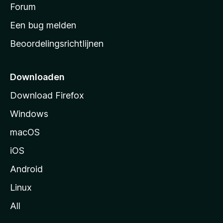
s
Forum
e
n
t
Een bug melden
a
Beoordelingsrichtlijnen
r
t
p
Downloaden
a
Download Firefox
g
Windows
i
n
macOS
a
iOS
Android
Linux
All