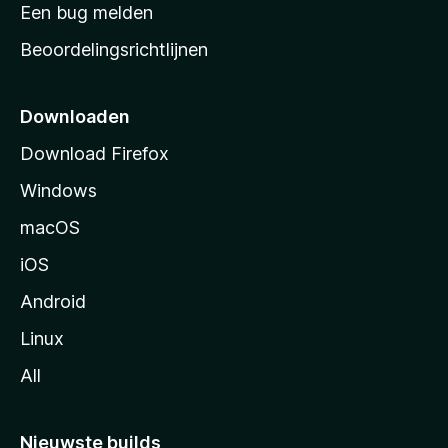
t
Een bug melden
a
Beoordelingsrichtlijnen
r
t
p
Downloaden
a
Download Firefox
g
Windows
i
n
macOS
a
iOS
Android
Linux
All
Nieuwste builds