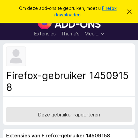
Z
Aanmelden
Om deze add-ons te gebruiken, moet u
Firefox
D
o
downloaden
.
i
A
e
t
d
b
k
e
d
Extensies
Thema’s
Meer…
e
r
-
i
n
c
o
h
n
t
v
s
e
v
r
Firefox-gebruiker 1450915
b
o
e
8
o
r
g
r
e
F
n
i
r
Deze gebruiker rapporteren
e
f
Extensies van Firefox-gebruiker 14509158
o