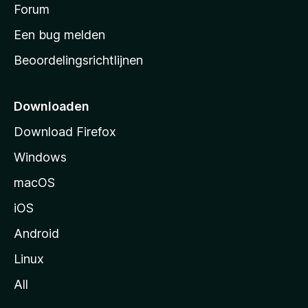
s
Forum
e
n
t
Een bug melden
a
Beoordelingsrichtlijnen
r
t
p
Downloaden
a
Download Firefox
g
Windows
i
n
macOS
a
iOS
Android
Linux
All