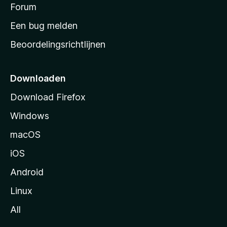
s
Forum
e
n
t
Een bug melden
a
Beoordelingsrichtlijnen
r
t
p
Downloaden
a
Download Firefox
g
Windows
i
n
macOS
a
iOS
Android
Linux
All