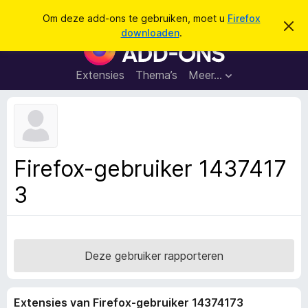
Z
Aanmelden
Om deze add-ons te gebruiken, moet u
Firefox
D
o
downloaden
.
i
A
e
t
d
b
k
e
d
Extensies
Thema’s
Meer…
e
r
-
i
n
c
o
h
n
t
v
s
e
v
r
Firefox-gebruiker 1437417
b
o
e
3
o
r
g
r
e
F
n
i
r
Deze gebruiker rapporteren
e
f
Extensies van Firefox-gebruiker 14374173
o