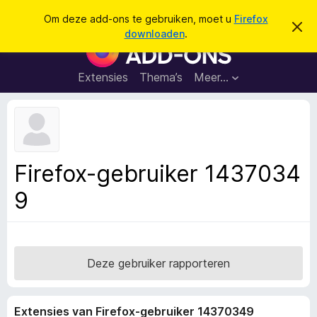
Z
Aanmelden
Om deze add-ons te gebruiken, moet u
Firefox
D
o
downloaden
.
i
A
e
t
d
b
k
e
d
Extensies
Thema’s
Meer…
e
r
-
i
n
c
o
h
n
t
v
s
e
v
r
Firefox-gebruiker 1437034
b
o
e
9
o
r
g
r
e
F
n
i
r
Deze gebruiker rapporteren
e
f
Extensies van Firefox-gebruiker 14370349
o