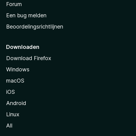
s
Forum
e
n
t
Een bug melden
a
Beoordelingsrichtlijnen
r
t
p
Downloaden
a
Download Firefox
g
Windows
i
n
macOS
a
iOS
Android
Linux
All