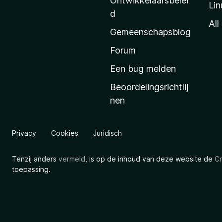
Ontwikkelaarsbelei
Lin
a
d
’
All
Gemeenschapsblog
s
s
Forum
t
Een bug melden
a
Beoordelingsrichtlij
r
nen
t
p
a
Privacy
Cookies
Juridisch
g
i
Tenzij anders
vermeld
, is op de inhoud van deze website de
Cr
n
toepassing.
a