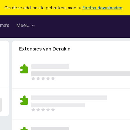
Om deze add-ons te gebruiken, moet u
Firefox downloaden
.
ma’s
Meer…
Extensies van Derakin
E
r
z
i
j
n
E
n
r
o
z
g
i