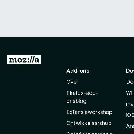
N
a
Add-ons
Do
a
Over
Do
r
M
Firefox-add-
Wi
o
onsblog
ma
z
Extensieworkshop
i
iO
l
Ontwikkelaarshub
An
l