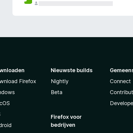
wnloaden
Nieuwste builds
Gemeen
wnload Firefox
Nightly
Connect
ndows
Beta
Contribu
cOS
Develope
S
Firefox voor
bedrijven
droid