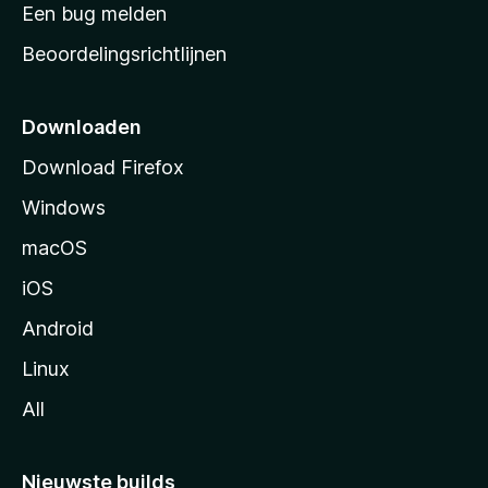
t
Een bug melden
a
Beoordelingsrichtlijnen
r
t
p
Downloaden
a
Download Firefox
g
Windows
i
n
macOS
a
iOS
Android
Linux
All
Nieuwste builds