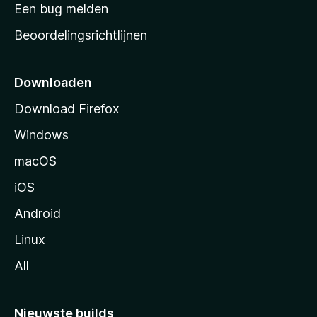
t
Een bug melden
a
Beoordelingsrichtlijnen
r
t
p
Downloaden
a
Download Firefox
g
Windows
i
n
macOS
a
iOS
Android
Linux
All
Nieuwste builds