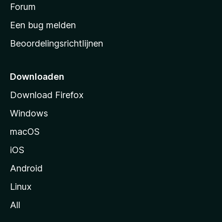
s
Forum
e
n
t
Een bug melden
a
Beoordelingsrichtlijnen
r
t
p
Downloaden
a
Download Firefox
g
Windows
i
n
macOS
a
iOS
Android
Linux
All