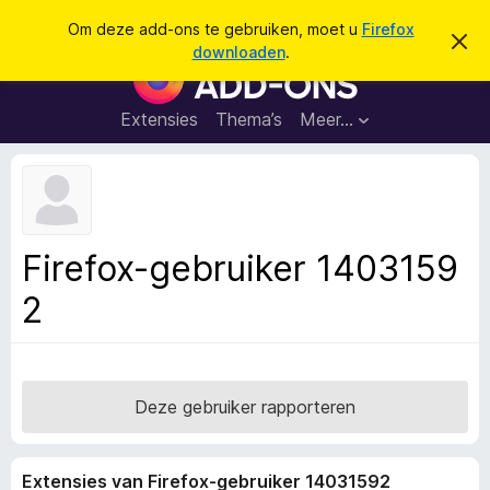
Z
Aanmelden
Om deze add-ons te gebruiken, moet u
Firefox
D
o
downloaden
.
i
A
e
t
d
b
k
e
d
Extensies
Thema’s
Meer…
e
r
-
i
n
c
o
h
n
t
v
s
e
v
r
Firefox-gebruiker 1403159
b
o
e
2
o
r
g
r
e
F
n
i
r
Deze gebruiker rapporteren
e
f
Extensies van Firefox-gebruiker 14031592
o