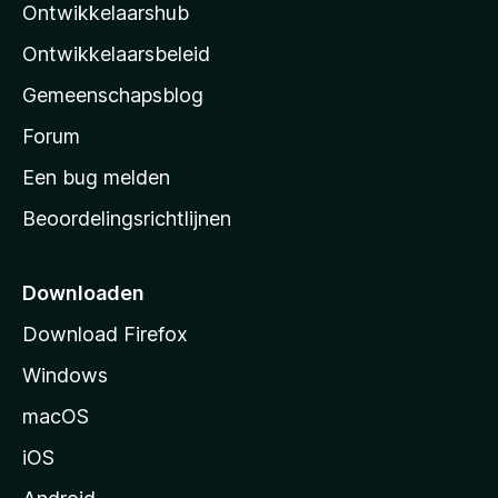
e
Ontwikkelaarshub
l
e
n
r
a
Ontwikkelaarsbeleid
i
’
n
Gemeenschapsblog
s
g
s
Forum
e
n
t
Een bug melden
a
Beoordelingsrichtlijnen
r
t
p
Downloaden
a
Download Firefox
g
Windows
i
n
macOS
a
iOS