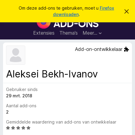
Z
Aanmelden
Om deze add-ons te gebruiken, moet u
Firefox
D
o
downloaden
.
i
A
e
t
d
b
k
e
d
Extensies
Thema’s
Meer…
e
r
-
i
n
c
o
Add-on-ontwikkelaar
h
n
t
v
s
e
v
r
Aleksei Bekh-Ivanov
b
o
e
o
r
g
Gebruiker sinds
r
e
29 mrt. 2018
F
n
i
Aantal add-ons
r
2
e
Gemiddelde waardering van add-ons van ontwikkelaar
f
W
o
a