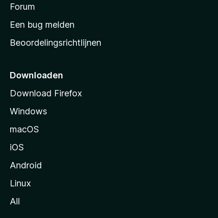
s
Forum
e
n
t
Een bug melden
a
Beoordelingsrichtlijnen
r
t
p
Downloaden
a
Download Firefox
g
Windows
i
n
macOS
a
iOS
Android
Linux
All