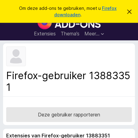
Z
Aanmelden
Om deze add-ons te gebruiken, moet u
Firefox
D
o
downloaden
.
i
A
e
t
d
b
k
e
d
Extensies
Thema’s
Meer…
e
r
-
i
n
c
o
h
n
t
v
s
e
v
r
Firefox-gebruiker 1388335
b
o
e
1
o
r
g
r
e
F
n
i
r
Deze gebruiker rapporteren
e
f
Extensies van Firefox-gebruiker 13883351
o