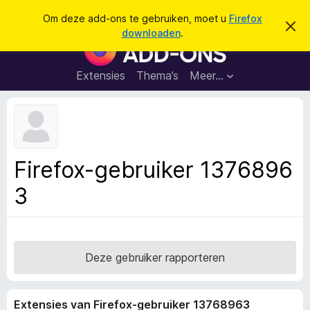
Z
Aanmelden
Om deze add-ons te gebruiken, moet u
Firefox
D
o
downloaden
.
i
A
e
t
d
b
k
e
d
Extensies
Thema’s
Meer…
e
r
-
i
n
c
o
h
n
t
v
s
e
v
r
Firefox-gebruiker 1376896
b
o
e
3
o
r
g
r
e
F
n
i
r
Deze gebruiker rapporteren
e
f
Extensies van Firefox-gebruiker 13768963
o