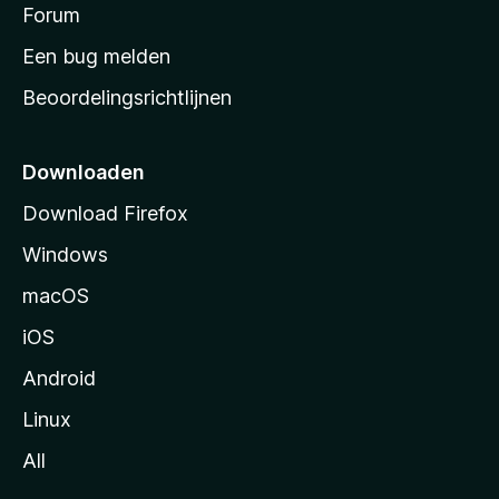
s
Forum
e
n
t
Een bug melden
a
Beoordelingsrichtlijnen
r
t
p
Downloaden
a
Download Firefox
g
Windows
i
n
macOS
a
iOS
Android
Linux
All