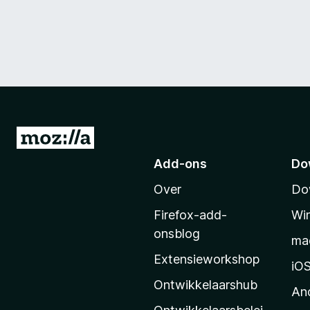
N
a
Add-ons
Do
a
Over
Do
r
M
Firefox-add-
Wi
o
onsblog
ma
z
Extensieworkshop
i
iO
l
Ontwikkelaarshub
An
l