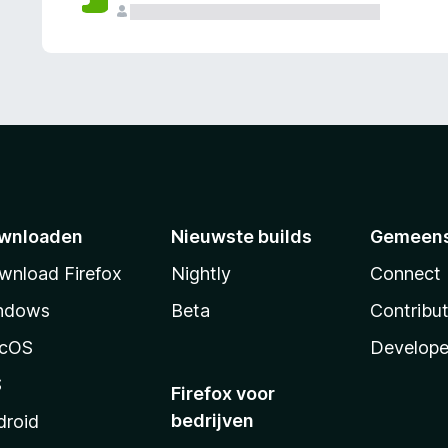
wnloaden
Nieuwste builds
Gemeen
wnload Firefox
Nightly
Connect
ndows
Beta
Contribu
cOS
Develope
S
Firefox voor
bedrijven
droid