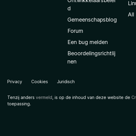
Ontwikkelaarsbelei
Lin
a
d
’
All
Gemeenschapsblog
s
s
Forum
t
Een bug melden
a
Beoordelingsrichtlij
r
nen
t
p
a
Privacy
Cookies
Juridisch
g
i
Tenzij anders
vermeld
, is op de inhoud van deze website de
Cr
n
toepassing.
a