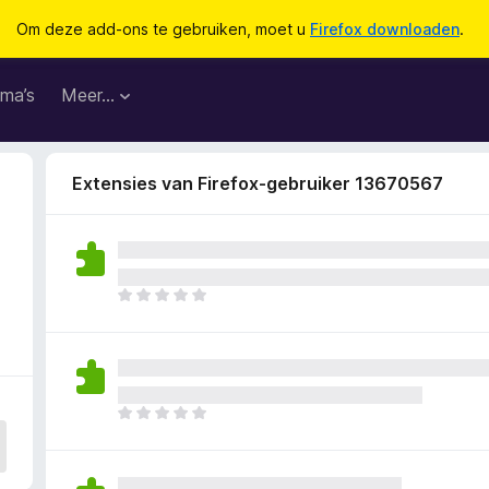
Om deze add-ons te gebruiken, moet u
Firefox downloaden
.
ma’s
Meer…
Extensies van Firefox-gebruiker 13670567
E
r
z
i
j
n
E
n
r
o
z
g
i