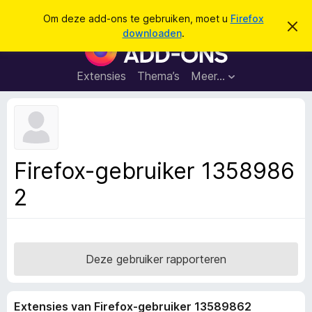
Z
Aanmelden
Om deze add-ons te gebruiken, moet u
Firefox
D
o
downloaden
.
i
A
e
t
d
b
k
e
d
Extensies
Thema’s
Meer…
e
r
-
i
n
c
o
h
n
t
v
s
e
v
r
Firefox-gebruiker 1358986
b
o
e
2
o
r
g
r
e
F
n
i
r
Deze gebruiker rapporteren
e
f
Extensies van Firefox-gebruiker 13589862
o