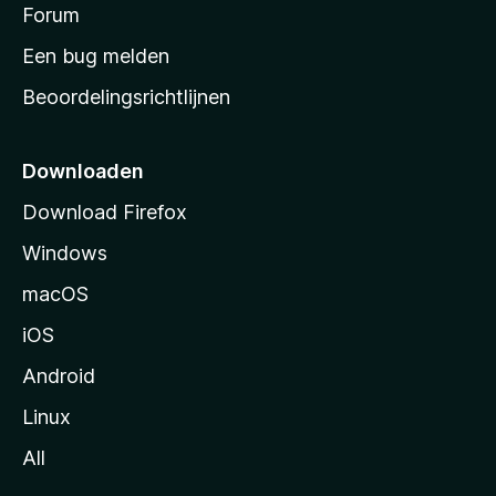
s
Forum
e
n
t
Een bug melden
a
Beoordelingsrichtlijnen
r
t
p
Downloaden
a
Download Firefox
g
Windows
i
n
macOS
a
iOS
Android
Linux
All