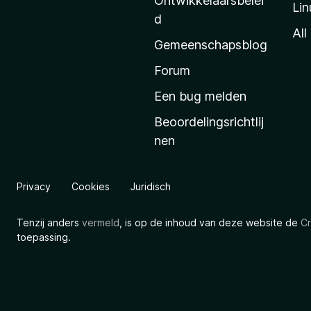
Ontwikkelaarsbelei
Lin
a
d
’
All
Gemeenschapsblog
s
s
Forum
t
Een bug melden
a
Beoordelingsrichtlij
r
nen
t
p
a
Privacy
Cookies
Juridisch
g
i
Tenzij anders
vermeld
, is op de inhoud van deze website de
Cr
n
toepassing.
a