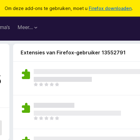
Om deze add-ons te gebruiken, moet u
Firefox downloaden
.
ma’s
Meer…
Extensies van Firefox-gebruiker 13552791
5
E
r
z
i
j
n
E
n
r
o
z
g
i