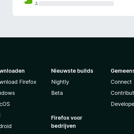
wnloaden
Nieuwste builds
Gemeen
wnload Firefox
Nightly
Connect
ndows
Beta
Contribu
cOS
Develope
S
Firefox voor
bedrijven
droid