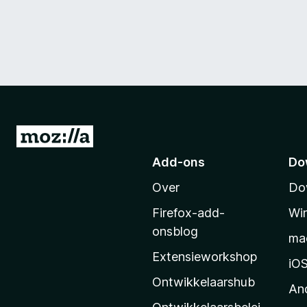
N
a
Add-ons
Do
a
Over
Do
r
M
Firefox-add-
Wi
o
onsblog
ma
z
Extensieworkshop
i
iO
l
Ontwikkelaarshub
An
l