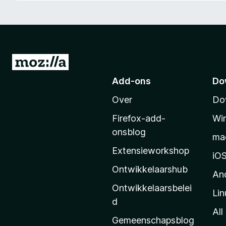
x
B
r
o
w
N
s
a
Add-ons
Do
e
a
r
Over
Do
r
M
Firefox-add-
Wi
o
onsblog
ma
z
Extensieworkshop
i
iO
l
Ontwikkelaarshub
An
l
Ontwikkelaarsbelei
Lin
a
d
’
All
Gemeenschapsblog
s