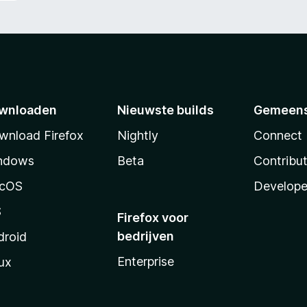
wnloaden
Nieuwste builds
Gemeen
wnload Firefox
Nightly
Connect
ndows
Beta
Contribu
cOS
Develope
S
Firefox voor
bedrijven
droid
Enterprise
ux