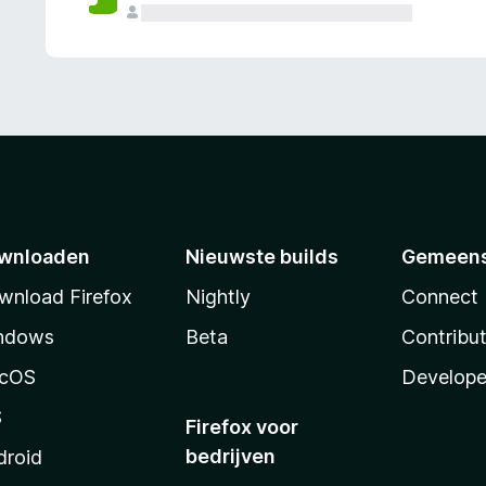
wnloaden
Nieuwste builds
Gemeen
wnload Firefox
Nightly
Connect
ndows
Beta
Contribu
cOS
Develope
S
Firefox voor
bedrijven
droid