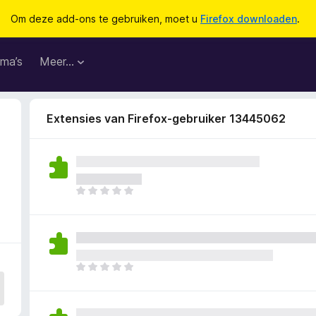
Om deze add-ons te gebruiken, moet u
Firefox downloaden
.
ma’s
Meer…
Extensies van Firefox-gebruiker 13445062
E
r
z
i
j
n
E
n
r
o
z
g
i