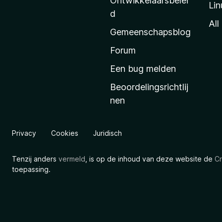
Ontwikkelaarsbelei
Lin
a
d
’
All
Gemeenschapsblog
s
s
Forum
t
Een bug melden
a
Beoordelingsrichtlij
r
nen
t
p
a
Privacy
Cookies
Juridisch
g
i
Tenzij anders
vermeld
, is op de inhoud van deze website de
Cr
n
toepassing.
a