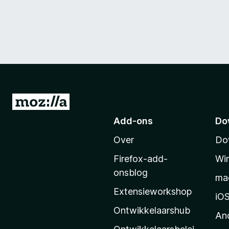
N
a
Add-ons
Do
a
Over
Do
r
M
Firefox-add-
Wi
o
onsblog
ma
z
Extensieworkshop
i
iO
l
Ontwikkelaarshub
An
l