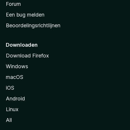
s
Forum
e
n
t
Een bug melden
a
Beoordelingsrichtlijnen
r
t
p
Downloaden
a
Download Firefox
g
Windows
i
n
macOS
a
iOS
Android
Linux
All