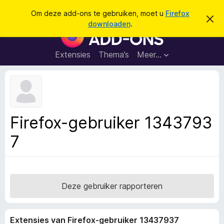
Z
Aanmelden
Om deze add-ons te gebruiken, moet u
Firefox
D
o
downloaden
.
i
A
e
t
d
b
k
e
d
Extensies
Thema’s
Meer…
e
r
-
i
n
c
o
h
n
t
v
s
e
v
r
Firefox-gebruiker 1343793
b
o
e
7
o
r
g
r
e
F
n
i
r
Deze gebruiker rapporteren
e
f
Extensies van Firefox-gebruiker 13437937
o