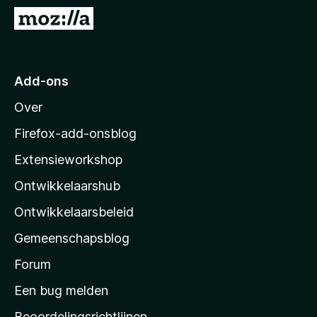
x
N
B
a
r
a
o
r
Add-ons
w
M
s
Over
o
e
z
r
Firefox-add-onsblog
i
Extensieworkshop
l
Ontwikkelaarshub
l
a
Ontwikkelaarsbeleid
’
Gemeenschapsblog
s
s
Forum
t
Een bug melden
a
Beoordelingsrichtlijnen