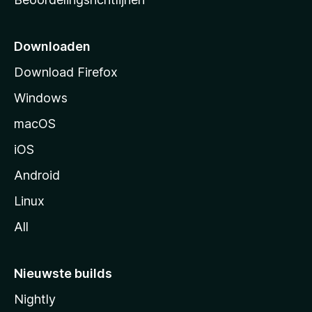
r
t
p
Downloaden
a
Download Firefox
g
Windows
i
n
macOS
a
iOS
Android
Linux
All
Nieuwste builds
Nightly