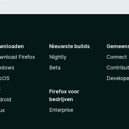
wnloaden
Nieuwste builds
Gemeen
wnload Firefox
Nightly
Connect
ndows
Beta
Contribu
cOS
Develope
S
Firefox voor
bedrijven
droid
Enterprise
ux