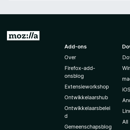
x
B
r
o
w
N
s
a
Add-ons
Do
e
a
r
Over
Do
r
M
Firefox-add-
Wi
o
onsblog
ma
z
Extensieworkshop
i
iO
l
Ontwikkelaarshub
An
l
Ontwikkelaarsbelei
Lin
a
d
’
All
Gemeenschapsblog
s