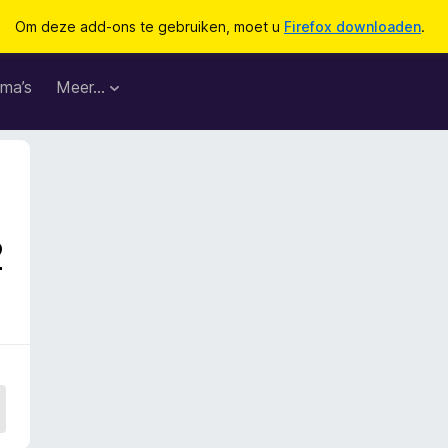
Om deze add-ons te gebruiken, moet u
Firefox downloaden
.
ma’s
Meer…
2